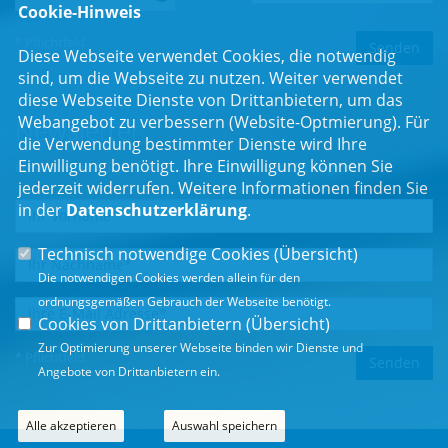
Cookie-Hinweis
* Pflichtfeld
Diese Webseite verwendet Cookies, die notwendig
sind, um die Webseite zu nutzen. Weiter verwendet
diese Webseite Dienste von Drittanbietern, um das
Webangebot zu verbessern (Website-Optmierung). Für
Newsletter
die Verwendung bestimmter Dienste wird Ihre
Einwilligung benötigt. Ihre Einwilligung können Sie
Erhalten Sie Neuigkeiten aus dem Landtag und der Region.
jederzeit widerrufen. Weitere Informationen finden Sie
in der
Datenschutzerklärung
.
Technisch notwendige Cookies (
Übersicht
)
Die notwendigen Cookies werden allein für den
ordnungsgemäßen Gebrauch der Webseite benötigt.
Cookies von Drittanbietern (
Übersicht
)
Zur Optimierung unserer Webseite binden wir Dienste und
* Pflichtfeld
Angebote von Drittanbietern ein.
Alle akzeptieren
Auswahl speichern