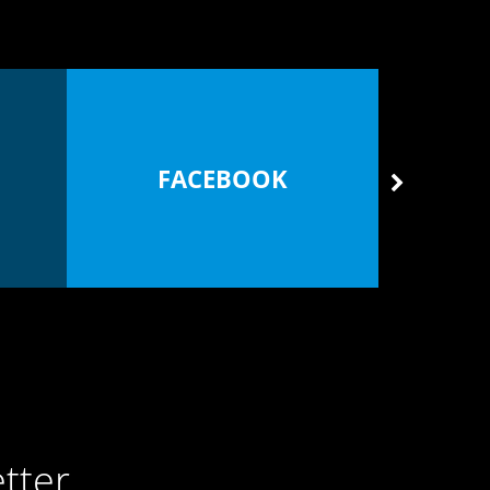
FACEBOOK
GREU
tter