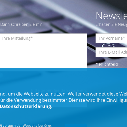
Newsle
Dann schreiben Sie mir!
Erhalten Sie Neui
* Pflichtfeld
Bitte geben Sie den Code ein:
nd, um die Webseite zu nutzen. Weiter verwendet diese Web
 die Verwendung bestimmter Dienste wird Ihre Einwilligung 
Datenschutzerklärung
.
Gebrauch der Webseite benötigt.