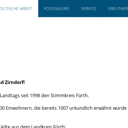
OLITISCHE ARBEIT
FOTOGALERIE
SERVICE
GREUTHER
nd Zirndorf!
 Landtags seit 1998 den Stimmkreis Fürth.
000 Einwohnern, die bereits 1007 urkundlich erwähnt wurde u
ädte aus dem Landkreis Fürth: