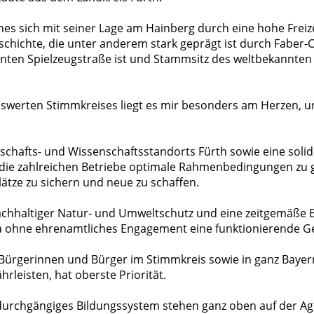
es sich mit seiner Lage am Hainberg durch eine hohe Freize
chichte, die unter anderem stark geprägt ist durch Faber-C
en Spielzeugstraße ist und Stammsitz des weltbekannten 
nswerten Stimmkreises liegt es mir besonders am Herzen, u
tschafts- und Wissenschaftsstandorts Fürth sowie eine so
r die zahlreichen Betriebe optimale Rahmenbedingungen zu ge
lätze zu sichern und neue zu schaffen.
nachhaltiger Natur- und Umweltschutz und eine zeitgemäße 
a ohne ehrenamtliches Engagement eine funktionierende Ges
r Bürgerinnen und Bürger im Stimmkreis sowie in ganz Bayer
rleisten, hat oberste Priorität.
 durchgängiges Bildungssystem stehen ganz oben auf der Ag