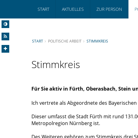
START
AKTUELLES
ZUR PERSON
P
START
POLITISCHE ARBEIT
STIMMKREIS
Stimmkreis
Für Sie aktiv in Fürth, Oberasbach, Stein u
Ich vertrete als Abgeordnete des Bayerischen
Dieser umfasst die Stadt Fürth mit rund 131.
Metropolregion Nürnberg ist.
Des Weiteren gehören zum Stimmkreis drei St