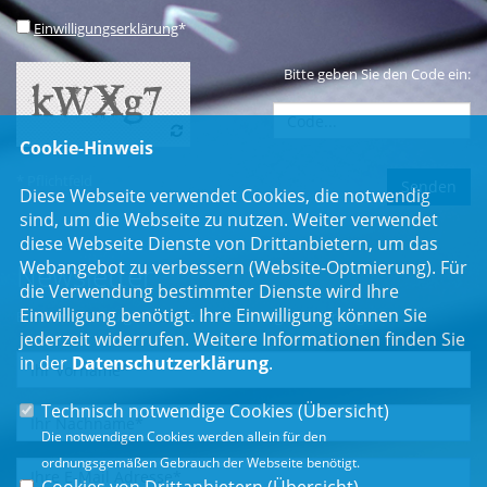
Einwilligungserklärung
*
Bitte geben Sie den Code ein:
Cookie-Hinweis
* Pflichtfeld
Diese Webseite verwendet Cookies, die notwendig
sind, um die Webseite zu nutzen. Weiter verwendet
diese Webseite Dienste von Drittanbietern, um das
Webangebot zu verbessern (Website-Optmierung). Für
Newsletter
die Verwendung bestimmter Dienste wird Ihre
Einwilligung benötigt. Ihre Einwilligung können Sie
Erhalten Sie Neuigkeiten aus dem Landtag und der Region.
jederzeit widerrufen. Weitere Informationen finden Sie
in der
Datenschutzerklärung
.
Technisch notwendige Cookies (
Übersicht
)
Die notwendigen Cookies werden allein für den
ordnungsgemäßen Gebrauch der Webseite benötigt.