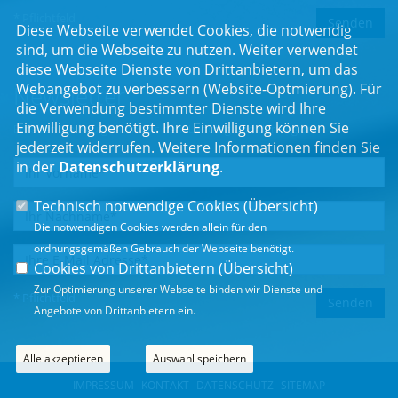
* Pflichtfeld
Diese Webseite verwendet Cookies, die notwendig
sind, um die Webseite zu nutzen. Weiter verwendet
diese Webseite Dienste von Drittanbietern, um das
Webangebot zu verbessern (Website-Optmierung). Für
Newsletter
die Verwendung bestimmter Dienste wird Ihre
Einwilligung benötigt. Ihre Einwilligung können Sie
Erhalten Sie Neuigkeiten aus dem Landtag und der Region.
jederzeit widerrufen. Weitere Informationen finden Sie
in der
Datenschutzerklärung
.
Technisch notwendige Cookies (
Übersicht
)
Die notwendigen Cookies werden allein für den
ordnungsgemäßen Gebrauch der Webseite benötigt.
Cookies von Drittanbietern (
Übersicht
)
Zur Optimierung unserer Webseite binden wir Dienste und
* Pflichtfeld
Angebote von Drittanbietern ein.
Alle akzeptieren
Auswahl speichern
IMPRESSUM
KONTAKT
DATENSCHUTZ
SITEMAP