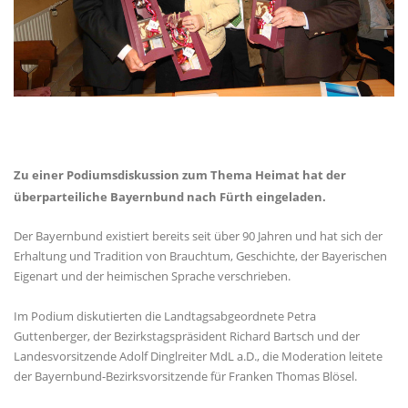
Zu einer Podiumsdiskussion zum Thema Heimat hat der
überparteiliche Bayernbund nach Fürth eingeladen.
Der Bayernbund existiert bereits seit über 90 Jahren und hat sich der
Erhaltung und Tradition von Brauchtum, Geschichte, der Bayerischen
Eigenart und der heimischen Sprache verschrieben.
Im Podium diskutierten die Landtagsabgeordnete Petra
Guttenberger, der Bezirkstagspräsident Richard Bartsch und der
Landesvorsitzende Adolf Dinglreiter MdL a.D., die Moderation leitete
der Bayernbund-Bezirksvorsitzende für Franken Thomas Blösel.