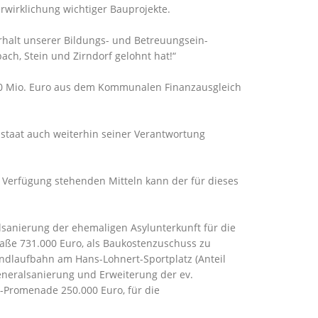
erwirklichung wichtiger Bauprojekte.
Erhalt unserer Bildungs- und Betreuungsein-
bach, Stein und Zirndorf gelohnt hat!“
0 Mio. Euro aus dem Kommunalen Finanzausgleich
eistaat auch weiterhin seiner Verantwortung
 Verfügung stehenden Mitteln kann der für dieses
lsanierung der ehemaligen Asylunterkunft für die
aße 731.000 Euro, als Baukostenzuschuss zu
ndlaufbahn am Hans-Lohnert-Sportplatz (Anteil
eneralsanierung und Erweiterung der ev.
g-Promenade 250.000 Euro, für die