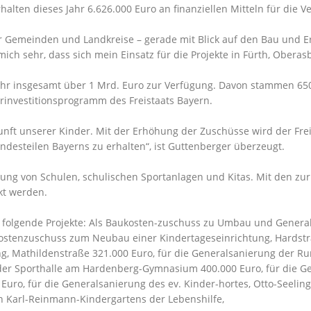
halten dieses Jahr 6.626.000 Euro an finanziellen Mitteln für die V
iner Gemeinden und Landkreise – gerade mit Blick auf den Bau und 
mich sehr, dass sich mein Einsatz für die Projekte in Fürth, Oberas
hr insgesamt über 1 Mrd. Euro zur Verfügung. Davon stammen 65
investitionsprogramm des Freistaats Bayern.
ukunft unserer Kinder. Mit der Erhöhung der Zuschüsse wird der Fr
andesteilen Bayerns zu erhalten“, ist Guttenberger überzeugt.
ung von Schulen, schulischen Sportanlagen und Kitas. Mit den zur
kt werden.
ür folgende Projekte: Als Baukosten-zuschuss zu Umbau und Genera
kostenzuschuss zum Neubau einer Kindertageseinrichtung, Hardstr
, Mathildenstraße 321.000 Euro, für die Generalsanierung der Ru
 der Sporthalle am Hardenberg-Gymnasium 400.000 Euro, für die G
 Euro, für die Generalsanierung des ev. Kinder-hortes, Otto-Seelin
n Karl-Reinmann-Kindergartens der Lebenshilfe,