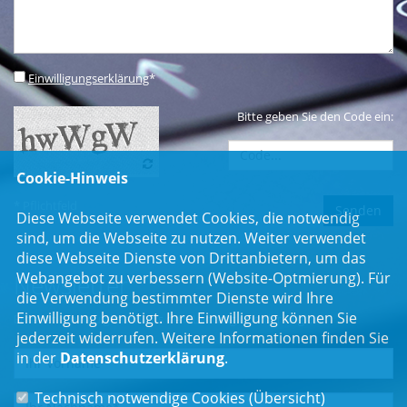
Einwilligungserklärung
*
Bitte geben Sie den Code ein:
Cookie-Hinweis
* Pflichtfeld
Diese Webseite verwendet Cookies, die notwendig
sind, um die Webseite zu nutzen. Weiter verwendet
diese Webseite Dienste von Drittanbietern, um das
Webangebot zu verbessern (Website-Optmierung). Für
Newsletter
die Verwendung bestimmter Dienste wird Ihre
Einwilligung benötigt. Ihre Einwilligung können Sie
Erhalten Sie Neuigkeiten aus dem Landtag und der Region.
jederzeit widerrufen. Weitere Informationen finden Sie
in der
Datenschutzerklärung
.
Technisch notwendige Cookies (
Übersicht
)