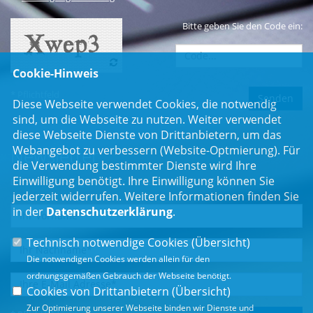
Bitte geben Sie den Code ein:
Cookie-Hinweis
* Pflichtfeld
Diese Webseite verwendet Cookies, die notwendig
sind, um die Webseite zu nutzen. Weiter verwendet
diese Webseite Dienste von Drittanbietern, um das
Webangebot zu verbessern (Website-Optmierung). Für
Newsletter
die Verwendung bestimmter Dienste wird Ihre
Einwilligung benötigt. Ihre Einwilligung können Sie
Erhalten Sie Neuigkeiten aus dem Landtag und der Region.
jederzeit widerrufen. Weitere Informationen finden Sie
in der
Datenschutzerklärung
.
Technisch notwendige Cookies (
Übersicht
)
Die notwendigen Cookies werden allein für den
ordnungsgemäßen Gebrauch der Webseite benötigt.
Cookies von Drittanbietern (
Übersicht
)
Zur Optimierung unserer Webseite binden wir Dienste und