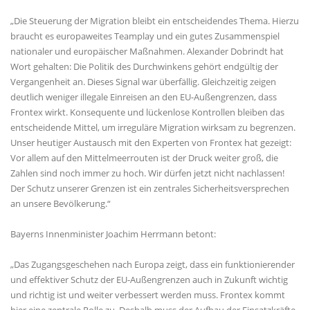
Die Steuerung der Migration bleibt ein entscheidendes Thema. Hierzu
braucht es europaweites Teamplay und ein gutes Zusammenspiel
nationaler und europäischer Maßnahmen. Alexander Dobrindt hat
Wort gehalten: Die Politik des Durchwinkens gehört endgültig der
Vergangenheit an. Dieses Signal war überfällig. Gleichzeitig zeigen
deutlich weniger illegale Einreisen an den EU-Außengrenzen, dass
Frontex wirkt. Konsequente und lückenlose Kontrollen bleiben das
entscheidende Mittel, um irreguläre Migration wirksam zu begrenzen.
Unser heutiger Austausch mit den Experten von Frontex hat gezeigt:
Vor allem auf den Mittelmeerrouten ist der Druck weiter groß, die
Zahlen sind noch immer zu hoch. Wir dürfen jetzt nicht nachlassen!
Der Schutz unserer Grenzen ist ein zentrales Sicherheitsversprechen
an unsere Bevölkerung.“
Bayerns Innenminister Joachim Herrmann betont:
Das Zugangsgeschehen nach Europa zeigt, dass ein funktionierender
und effektiver Schutz der EU-Außengrenzen auch in Zukunft wichtig
und richtig ist und weiter verbessert werden muss. Frontex kommt
hier eine zentrale Rolle zu. Deshalb muss der Aufbau der Einsatzkräfte