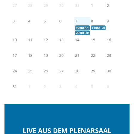
27
28
29
30
31
1
2
3
4
5
6
7
8
9
19:00
Kärwauftakt in Weinzierlein
11:00
Fahrzeugweihe und So
20:00
Unterfarrnbacher Kirchweih
10
11
12
13
14
15
16
17
18
19
20
21
22
23
24
25
26
27
28
29
30
31
1
2
3
4
5
6
LIVE AUS DEM PLENARSAAL