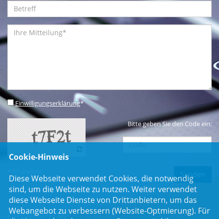
Einwilligungserklärung
*
Bitte geben Sie den Code ein:
Cookie-Hinweis
* Pflichtfeld
Diese Webseite verwendet Cookies, die notwendig
sind, um die Webseite zu nutzen. Weiter verwendet
diese Webseite Dienste von Drittanbietern, um das
Webangebot zu verbessern (Website-Optmierung). Für
Newsletter