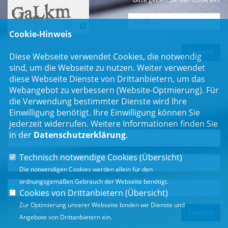
Cookie-Hinweis
* Pflichtfeld
Diese Webseite verwendet Cookies, die notwendig
sind, um die Webseite zu nutzen. Weiter verwendet
diese Webseite Dienste von Drittanbietern, um das
Webangebot zu verbessern (Website-Optmierung). Für
Newsletter
die Verwendung bestimmter Dienste wird Ihre
Einwilligung benötigt. Ihre Einwilligung können Sie
Erhalten Sie Neuigkeiten aus dem Landtag und der Region.
jederzeit widerrufen. Weitere Informationen finden Sie
in der
Datenschutzerklärung
.
Technisch notwendige Cookies (
Übersicht
)
Die notwendigen Cookies werden allein für den
ordnungsgemäßen Gebrauch der Webseite benötigt.
Cookies von Drittanbietern (
Übersicht
)
Zur Optimierung unserer Webseite binden wir Dienste und
* Pflichtfeld
Angebote von Drittanbietern ein.