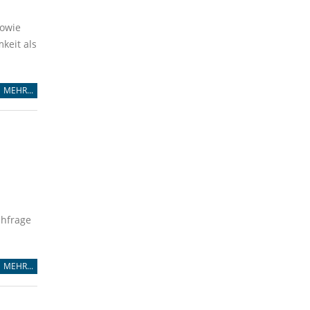
sowie
keit als
MEHR...
chfrage
MEHR...