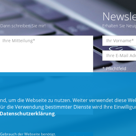
Newsle
Dann schreiben Sie mir!
Erhalten Sie Neui
* Pflichtfeld
Bitte geben Sie den Code ein:
nd, um die Webseite zu nutzen. Weiter verwendet diese Web
 die Verwendung bestimmter Dienste wird Ihre Einwilligung 
Datenschutzerklärung
.
Gebrauch der Webseite benötigt.