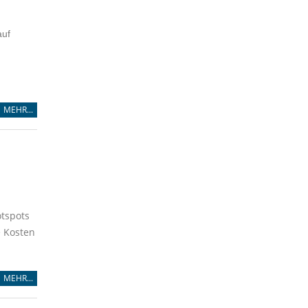
auf
MEHR...
otspots
e Kosten
MEHR...