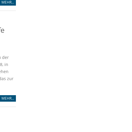
MEHR...
fe
u der
8, in
sehen
das zur
MEHR...