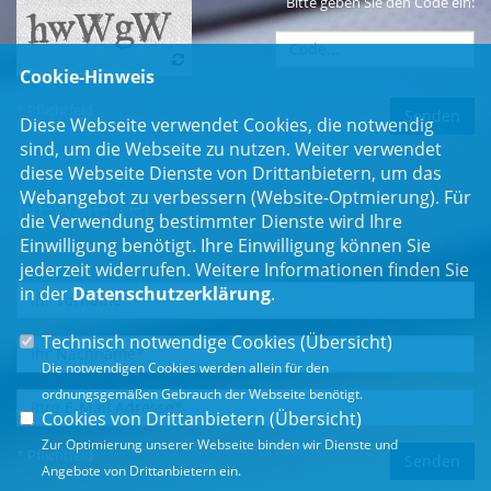
Bitte geben Sie den Code ein:
Cookie-Hinweis
* Pflichtfeld
Diese Webseite verwendet Cookies, die notwendig
sind, um die Webseite zu nutzen. Weiter verwendet
diese Webseite Dienste von Drittanbietern, um das
Webangebot zu verbessern (Website-Optmierung). Für
Newsletter
die Verwendung bestimmter Dienste wird Ihre
Einwilligung benötigt. Ihre Einwilligung können Sie
Erhalten Sie Neuigkeiten aus dem Landtag und der Region.
jederzeit widerrufen. Weitere Informationen finden Sie
in der
Datenschutzerklärung
.
Technisch notwendige Cookies (
Übersicht
)
Die notwendigen Cookies werden allein für den
ordnungsgemäßen Gebrauch der Webseite benötigt.
Cookies von Drittanbietern (
Übersicht
)
Zur Optimierung unserer Webseite binden wir Dienste und
* Pflichtfeld
Angebote von Drittanbietern ein.